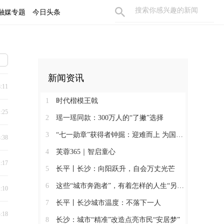
融媒专题
今日头条
新闻资讯
8:11
1
时代楷模王戟
1:25
2
瑶一瑶同款：300万人的“了撇”选择
3
“七一勋章”获得者钟掘：迎难而上 为国攻坚
4:38
4
芙蓉365｜智启童心
1:17
5
长平丨长沙：向阳跃升，自会万丈光芒
6
这些“城市奔跑者”，有着怎样的人生“另一面”？
1:10
7
长平丨长沙城市温度：不落下一人
4:18
8
长沙：城市“精准”改造点亮市民“安居梦”