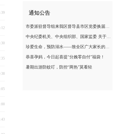
通知公告
3:39
市委派驻督导组来我区督导县市区党委换届选举风气
5:12
中央纪委机关、中央组织部、国家监委 关于换届纪律的“十个严禁”要求
5:30
珍爱生命，预防溺水——致全区广大家长的一封信
恭喜孕妈，今日起喜提“分娩零自付”福袋！
7:35
暑期出游防蚊叮，防控“两热”莫看轻
0:38
8:05
4:00
3:43