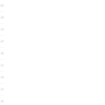
9:02
8:56
0:53
0:47
3:36
3:11
3:18
3:33
1:42