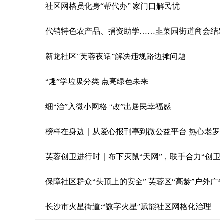
社区网格员化身“帮代办” 家门口解民忧
代销特色农产品、捐资助学……韭菜园街道商会结
新龙社区“芙蓉夜话”解决违规路边摊问题
“趣”学垃圾分类 点亮绿色未来
细“治”入微小网格 “改”出居民幸福感
榜样在身边｜从爱心报刊亭到微公益平台 热心老
芙蓉创卫进行时｜布下灭鼠“天网”，联手合力“创卫
保障社区群众“头顶上的安全” 芙蓉区“高龄”户外
长沙市火星街道:“数字火星”赋能社区网格化治理