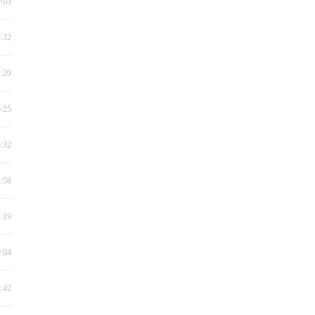
9:03
5:32
7:20
6:25
5:32
2:58
1:19
9:04
8:42