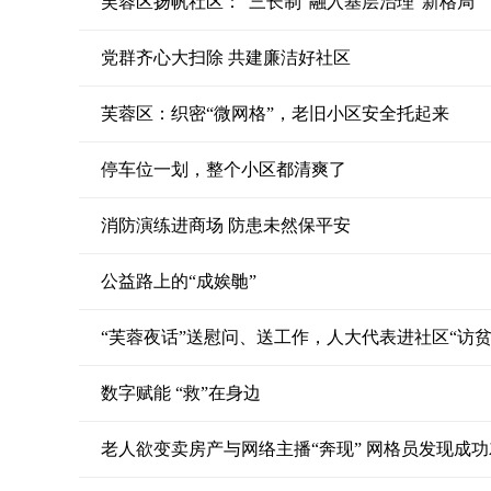
芙蓉区扬帆社区：“三长制”融入基层治理“新格局”
党群齐心大扫除 共建廉洁好社区
芙蓉区：织密“微网格”，老旧小区安全托起来
停车位一划，整个小区都清爽了
消防演练进商场 防患未然保平安
公益路上的“成娭毑”
“芙蓉夜话”送慰问、送工作，人大代表进社区“访贫
数字赋能 “救”在身边
老人欲变卖房产与网络主播“奔现” 网格员发现成