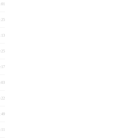
4:01
1:25
1:13
0:25
0:17
6:03
5:22
1:49
8:11