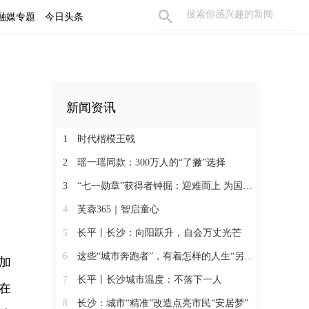
融媒专题
今日头条
新闻资讯
1
时代楷模王戟
2
瑶一瑶同款：300万人的“了撇”选择
3
“七一勋章”获得者钟掘：迎难而上 为国攻坚
4
芙蓉365｜智启童心
5
长平丨长沙：向阳跃升，自会万丈光芒
6
这些“城市奔跑者”，有着怎样的人生“另一面”？
加
7
长平丨长沙城市温度：不落下一人
在
8
长沙：城市“精准”改造点亮市民“安居梦”