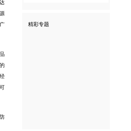
达
源
精彩专题
广
品
的
经
可
防