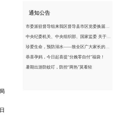
通知公告
市委派驻督导组来我区督导县市区党委换届选举风气
中央纪委机关、中央组织部、国家监委 关于换届纪律的“十个严禁”要求
珍爱生命，预防溺水——致全区广大家长的一封信
恭喜孕妈，今日起喜提“分娩零自付”福袋！
暑期出游防蚊叮，防控“两热”莫看轻
局
1日