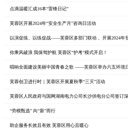
点滴温暖汇成16本“雷锋日记”
芙蓉区开展2024年“安全生产月”咨询日活动
以演促练、以练促战——芙蓉区多部门联动， 开展2024
你乘风破浪 我保驾护航 芙蓉区“护考”模式开启！
唱响全面建设美丽中国青春之歌 ——芙蓉区举办六五环境
芙蓉创卫进行时｜芙蓉区开展夏秋季“三灭”活动
芙蓉区人民政府与国网湖南电力公司长沙供电分公司签订
“劳模甄选” 向“新”而行
助企服务长效且有效 芙蓉区用心且暖心