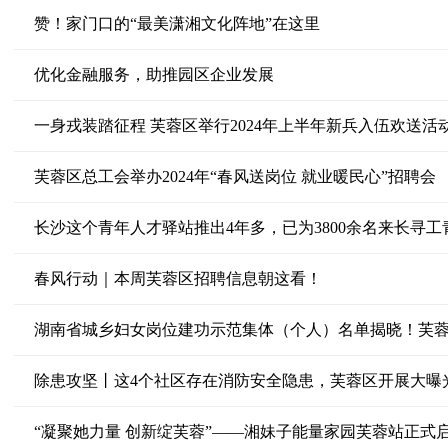
赞！家门口的“最美潇湘文化阵地”在这里
优化金融服务，助推园区企业发展
一身戎装踏征程 芙蓉区举行2024年上半年新兵入伍欢送活
芙蓉区总工会举办2024年“春风送岗位 就业暖民心”招聘会
长沙这个青年人才驿站推出4年多，已为3800余名来长寻
春风行动｜本周芙蓉区招聘信息朝这看！
湖南省城乡妇女岗位建功示范集体（个人）名单揭晓！芙
除患攻坚丨这4个社区存在消防安全隐患，芙蓉区开展大曝
“凝聚她力量 创新绽芙蓉”——湘妹子能量家园芙蓉站正式