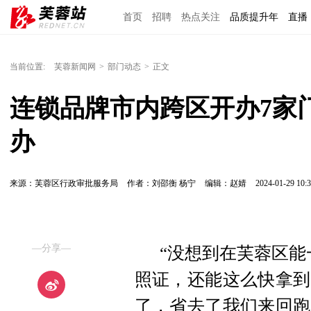
首页
招聘
热点关注
品质提升年
直播
当前位置:
芙蓉新闻网
>
部门动态
>
正文
连锁品牌市内跨区开办7家
办
来源：芙蓉区行政审批服务局
作者：刘邵衡 杨宁
编辑：赵婧
2024-01-29 10:3
—分享—
“没想到在芙蓉区能
照证，还能这么快拿到
了，省去了我们来回跑