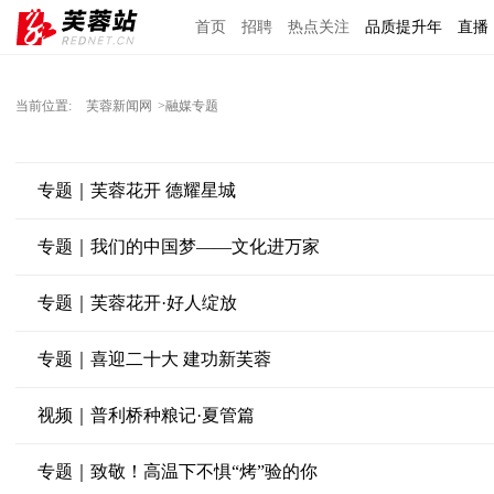
首页
招聘
热点关注
品质提升年
直播
当前位置:
芙蓉新闻网
>融媒专题
专题｜芙蓉花开 德耀星城
专题｜我们的中国梦——文化进万家
专题｜芙蓉花开·好人绽放
专题｜喜迎二十大 建功新芙蓉
视频｜普利桥种粮记·夏管篇
专题｜致敬！高温下不惧“烤”验的你