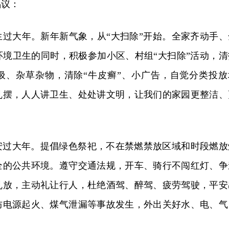
倡议：
生过大年。新年新气象，从“大扫除”开始。全家齐动手、
环境卫生的同时，积极参加小区、村组“大扫除”活动，清
圾、杂草杂物，清除“牛皮癣”、小广告，自觉分类投放
乱摆，人人讲卫生、处处讲文明，让我们的家园更整洁、
安过大年。提倡绿色祭祀，不在禁燃禁放区域和时段燃放
全的公共环境。遵守交通法规，开车、骑行不闯红灯、争
乱放，主动礼让行人，杜绝酒驾、醉驾、疲劳驾驶，平安
防电源起火、煤气泄漏等事故发生，外出关好水、电、气