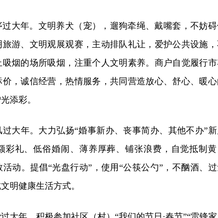
序过大年。文明养犬（宠），遛狗牵绳、戴嘴套，不妨碍
明旅游、文明观展观赛，主动排队礼让，爱护公共设施，
止吸烟的场所吸烟，注重个人文明素养。商户自觉履行市
标价，诚信经营，热情服务，共同营造放心、舒心、暖心
增光添彩。
风过大年。大力弘扬“婚事新办、丧事简办、其他不办”新
额彩礼、低俗婚闹、薄养厚葬、铺张浪费，自觉抵制黄
活动。提倡“光盘行动”，使用“公筷公勺”，不酗酒、过
成文明健康生活方式。
过大年。积极参加社区（村）“我们的节日·春节”“雷锋家