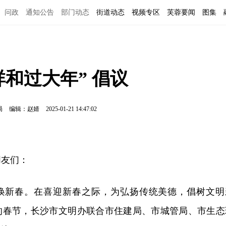
问政
通知公告
部门动态
街道动态
视频专区
芙蓉要闻
图集
祥和过大年” 倡议
局
编辑：赵婧
2025-01-21 14:47:02
朋友们：
唤新春。在喜迎新春之际，为弘扬传统美德，倡树文明
的春节，长沙市文明办联合市住建局、市城管局、市生态