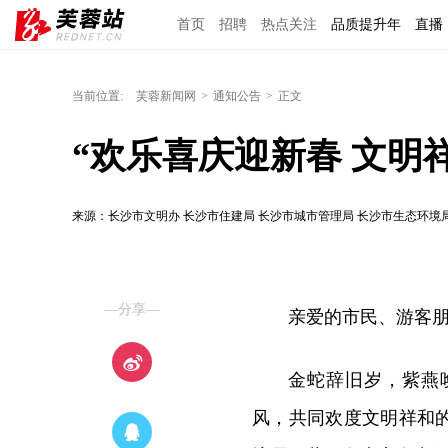
首页
招聘
热点关注
品质提升年
直播
当前位置:
芙蓉新闻网
>
通知公告
>
正文
“欢乐喜庆迎新春 文明
来源：长沙市文明办 长沙市住建局 长沙市城市管理局 长沙市生态环境
—分享—
亲爱的市民、游客
金蛇辞旧岁，紫燕
风，共同欢度文明祥和