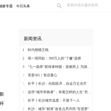
融媒专题
今日头条
新闻资讯
1
时代楷模王戟
2
瑶一瑶同款：300万人的“了撇”选择
3
“七一勋章”获得者钟掘：迎难而上 为国攻坚
4
芙蓉365｜智启童心
5
长平丨长沙：向阳跃升，自会万丈光芒
6
这些“城市奔跑者”，有着怎样的人生“另一面”？
新
7
长平丨长沙城市温度：不落下一人
环
8
长沙：城市“精准”改造点亮市民“安居梦”