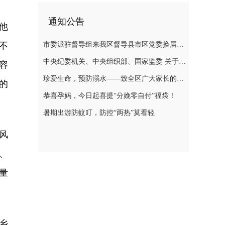
通知公告
他
不
市委派驻督导组来我区督导县市区党委换届选举风气
中央纪委机关、中央组织部、国家监委 关于换届纪律的“十个严禁”要求
容
珍爱生命，预防溺水——致全区广大家长的一封信
的
恭喜孕妈，今日起喜提“分娩零自付”福袋！
暑期出游防蚊叮，防控“两热”莫看轻
风
、
量
乡