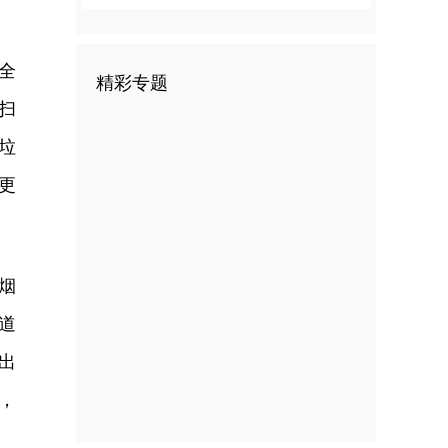
全
精彩专题
扫
垃
更
烟
道
出
，