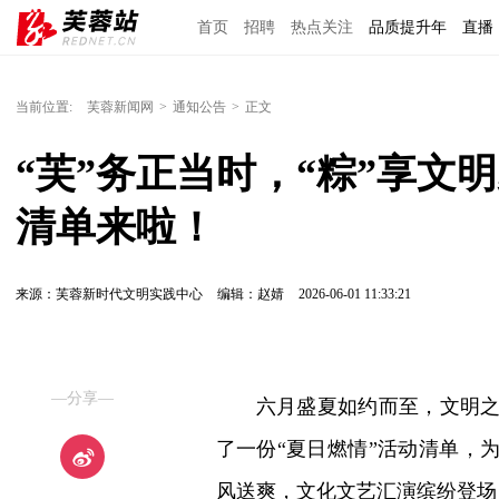
首页
招聘
热点关注
品质提升年
直播
当前位置:
芙蓉新闻网
>
通知公告
>
正文
“芙”务正当时，“粽”享文
清单来啦！
来源：芙蓉新时代文明实践中心
编辑：赵婧
2026-06-01 11:33:21
—分享—
六月盛夏如约而至，文明
了一份“夏日燃情”活动清单，
风送爽，文化文艺汇演缤纷登场，