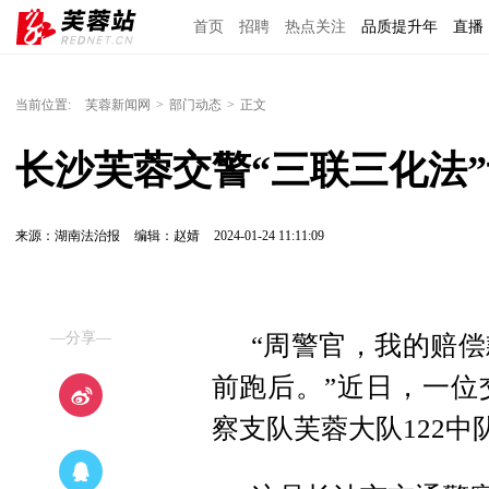
首页
招聘
热点关注
品质提升年
直播
当前位置:
芙蓉新闻网
>
部门动态
>
正文
长沙芙蓉交警“三联三化法
来源：湖南法治报
编辑：赵婧
2024-01-24 11:11:09
—分享—
“周警官，我的赔
前跑后。”近日，一位
察支队芙蓉大队122