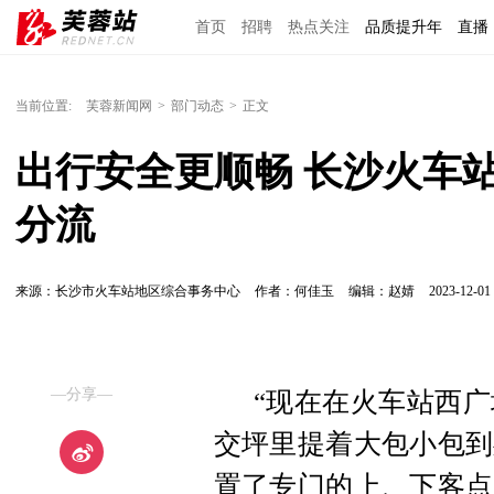
首页
招聘
热点关注
品质提升年
直播
当前位置:
芙蓉新闻网
>
部门动态
>
正文
出行安全更顺畅 长沙火车
分流
来源：长沙市火车站地区综合事务中心
作者：何佳玉
编辑：赵婧
2023-12-01 
—分享—
“现在在火车站西
交坪里提着大包小包到
置了专门的上、下客点