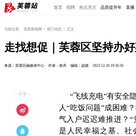
首页
招聘
热点关注
品质提升年
直播
当前位置:
芙蓉新闻网
>
部门动态
>
正文
走找想促｜芙蓉区坚持办好
来源：芙蓉区融媒体中心
作者：柴舟
编辑：赵婧
2023-12-20 19:36:50
—分享—
“飞线充电”有安全
人“吃饭问题”成困难
气入户迟迟难推进？“
是人民幸福之基、社