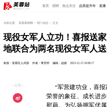
首页
招聘
热点关注
品质提升年
直播
当前位置:
芙蓉新闻网
>
部门动态
>
正文
现役女军人立功！喜报送家
地联合为两名现役女军人送
来源：芙蓉区人武部
作者：覃官怀
编辑：赵婧
2023-12-15 10:00:17
—分享—
“军营建功业，喜报
荣誉的象征、成长进步
慰藉。为弘扬拥军优属