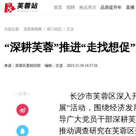
首页
招聘
热点关注
品质提升年
直播
当前位置:
芙蓉新闻网
>
部门动态
>
正文
“深耕芙蓉”推进“走找想促
来源：芙蓉区委组织部
编辑：文进
2023-11-16 14:57:16
—分享—
长沙市芙蓉区深入
展”活动，围绕经济发
导广大党员干部深耕芙
推动调查研究在芙蓉区