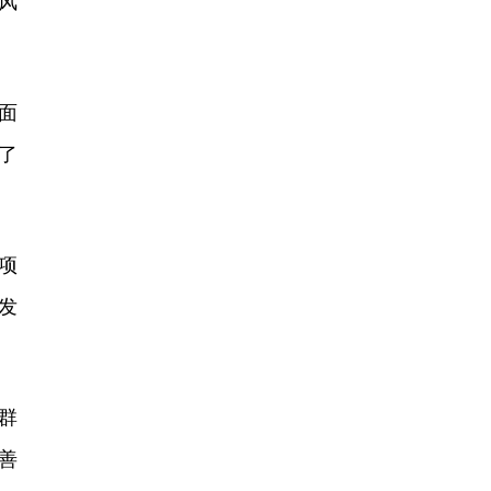
风
面
了
项
发
群
善