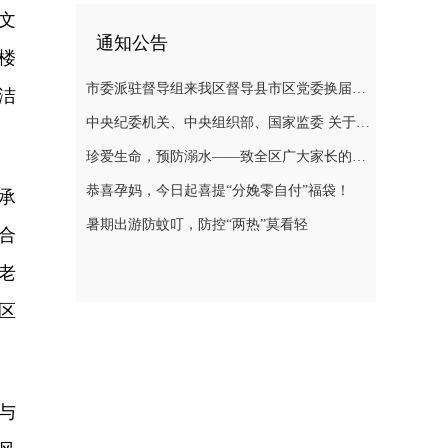
文
通知公告
楼
市委派驻督导组来我区督导县市区党委换届选举风气
洁
中央纪委机关、中央组织部、国家监委 关于换届纪律的“十个严禁”要求
珍爱生命，预防溺水——致全区广大家长的一封信
恭喜孕妈，今日起喜提“分娩零自付”福袋！
承
暑期出游防蚊叮，防控“两热”莫看轻
合
老
区
与