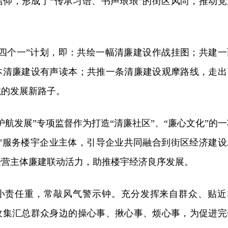
信仰，形成了“传承习语、书声琅琅”的街区风尚，推动党
“四个一”计划，即：共绘一幅清廉建设作战挂图；共建一
本清廉建设有声读本；共推一条清廉建设观摩路线，走出
航的发展新路子。
护航发展”专项监督作为打造“清廉社区”、“廉心文化”的一
建”服务楼宇企业主体，引导企业共同融合到街区经济建设
经营主体廉建联动活力，助推楼宇经济良序发展。
小责任重，常敲风气警示钟。充分发挥来自群众、贴近
收集汇总群众身边的操心事、揪心事、烦心事，为促进完