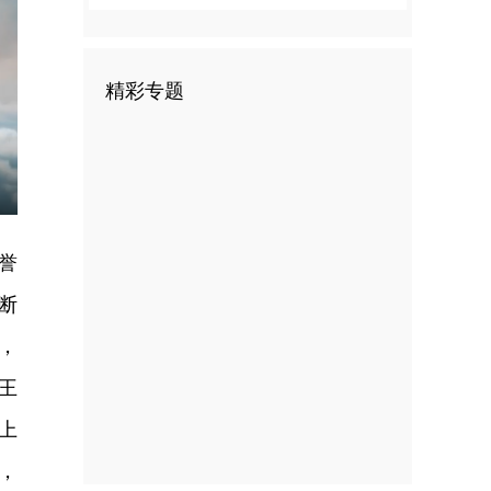
精彩专题
nter
ullscreen
誉
断
，
王
上
，