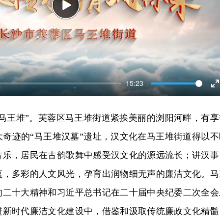
Play
15:23
E
f
世马王堆”。芙蓉区马王堆街道紧挨美丽的浏阳河畔，有享
大奇迹的“马王堆汉墓”遗址，汉文化在马王堆街道得以不
古乐，居民在古韵歌舞中感受汉文化的源远流长；讲汉事
蕴，多彩的人文风光，孕育出润物细无声的廉洁文化。马
的二十大精神和习近平总书记在二十届中央纪委二次全会
进新时代廉洁文化建设中，借鉴和汲取传统廉政文化精髓