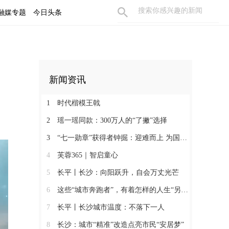
融媒专题
今日头条
新闻资讯
1
时代楷模王戟
2
瑶一瑶同款：300万人的“了撇”选择
3
“七一勋章”获得者钟掘：迎难而上 为国攻坚
4
芙蓉365｜智启童心
5
长平丨长沙：向阳跃升，自会万丈光芒
6
这些“城市奔跑者”，有着怎样的人生“另一面”？
7
长平丨长沙城市温度：不落下一人
8
长沙：城市“精准”改造点亮市民“安居梦”