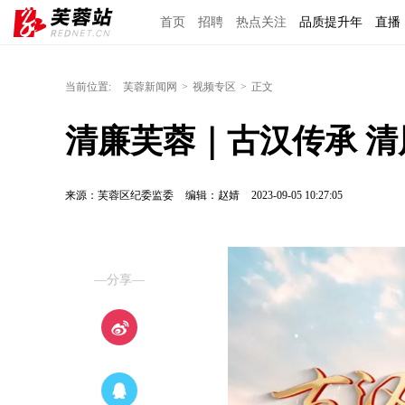
首页
招聘
热点关注
品质提升年
直播
当前位置:
芙蓉新闻网
>
视频专区
>
正文
清廉芙蓉｜古汉传承 清
来源：芙蓉区纪委监委
编辑：赵婧
2023-09-05 10:27:05
—分享—