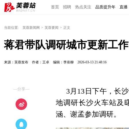
首页
招聘
热点关注
品质提升年
直播
当前位置:
芙蓉新闻网
>
芙蓉要闻
>
正文
蒋君带队调研城市更新工作
来源：芙蓉发布
作者：王卓
编辑：李依柳
2026-03-13 21:48:16
—分享—
3月13日下午，长
地调研长沙火车站及
涵、谢孟参加调研。