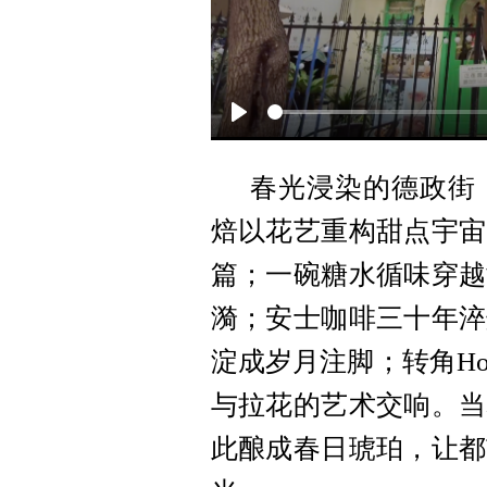
P
l
春光浸染的德政街
a
焙以花艺重构甜点宇宙
y
篇；一碗糖水循味穿越
漪；安士咖啡三十年淬
淀成岁月注脚；转角Ho
与拉花的艺术交响。当
此酿成春日琥珀，让都