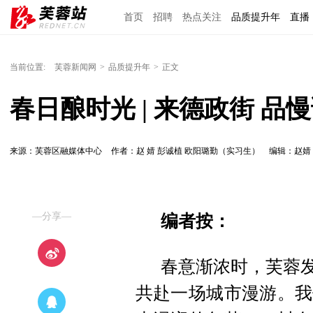
首页
招聘
热点关注
品质提升年
直播
当前位置:
芙蓉新闻网
>
品质提升年
>
正文
春日酿时光 | 来德政街 品
来源：芙蓉区融媒体中心
作者：赵 婧 彭诚植 欧阳璐勤（实习生）
编辑：赵婧
—分享—
编者按：
春意渐浓时，芙蓉发
共赴一场城市漫游。我