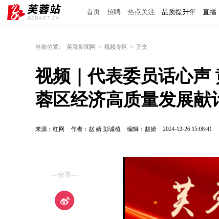
首页
招聘
热点关注
品质提升年
直播
当前位置:
芙蓉新闻网
>
视频专区
>
正文
视频｜代表委员话心声 
蓉区经济高质量发展献
来源：红网
作者：赵 婧 彭诚植
编辑：赵婧
2024-12-26 15:08:41
—分享—