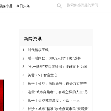
融媒专题
今日头条
新闻资讯
1
时代楷模王戟
2
瑶一瑶同款：300万人的“了撇”选择
3
“七一勋章”获得者钟掘：迎难而上 为国攻坚
4
芙蓉365｜智启童心
5
长平丨长沙：向阳跃升，自会万丈光芒
6
这些“城市奔跑者”，有着怎样的人生“另一面”？
7
长平丨长沙城市温度：不落下一人
8
长沙：城市“精准”改造点亮市民“安居梦”