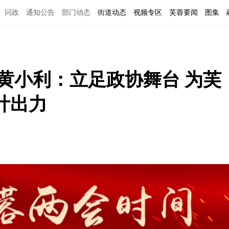
问政
通知公告
部门动态
街道动态
视频专区
芙蓉要闻
图集
黄小利：立足政协舞台 为芙
计出力