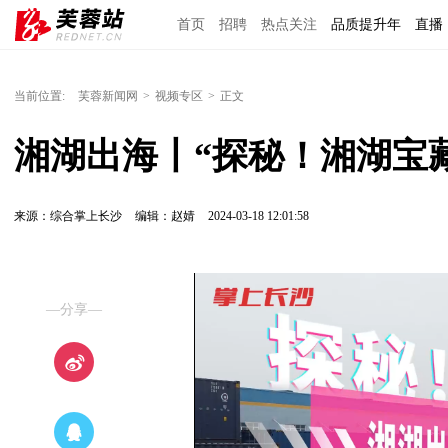
首页
招聘
热点关注
品质提升年
直播
当前位置:
芙蓉新闻网
>
视频专区
>
正文
湘湖出海丨“探秘！湘湖宝藏
来源：综合掌上长沙
编辑：赵婧
2024-03-18 12:01:58
—分享—