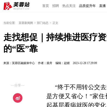
首页
招聘
热点关注
品质提升年
直播
当前位置:
芙蓉新闻网
>
部门动态
>
正文
走找想促｜持续推进医疗资
的“医”靠
来源：芙蓉区融媒体中心
作者：柴舟
编辑：赵婧
2023-12-28 17:29:09
—分享—
“终于不用转公交
是方便又省心！”家住
起基层看病就医的变化