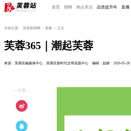
首页
招聘
热点关注
品质提升年
直播
当前位置:
芙蓉新闻网
>
图集
>
正文
芙蓉365｜潮起芙蓉
来源：芙蓉区融媒体中心、芙蓉区新时代文明实践中心
编辑：赵婧
2026-05-28 
—分享—