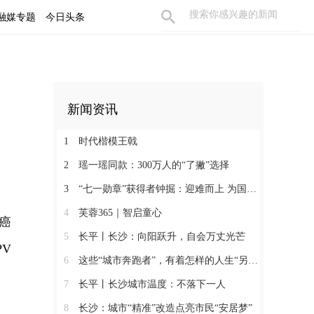
融媒专题
今日头条
新闻资讯
1
时代楷模王戟
2
瑶一瑶同款：300万人的“了撇”选择
3
“七一勋章”获得者钟掘：迎难而上 为国攻坚
4
芙蓉365｜智启童心
癌
5
长平丨长沙：向阳跃升，自会万丈光芒
V
6
这些“城市奔跑者”，有着怎样的人生“另一面”？
7
长平丨长沙城市温度：不落下一人
8
长沙：城市“精准”改造点亮市民“安居梦”