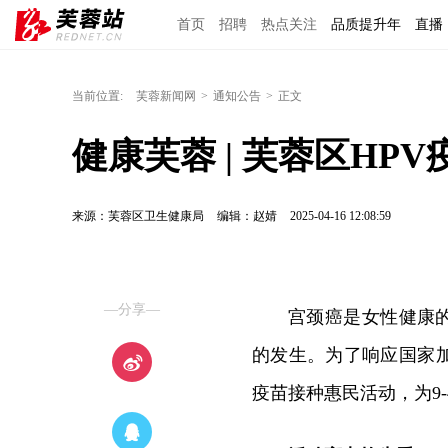
首页
招聘
热点关注
品质提升年
直播
当前位置:
芙蓉新闻网
>
通知公告
>
正文
健康芙蓉 | 芙蓉区H
来源：芙蓉区卫生健康局
编辑：赵婧
2025-04-16 12:08:59
—分享—
宫颈癌是女性健康的
的发生。为了响应国家
疫苗接种惠民活动，为9