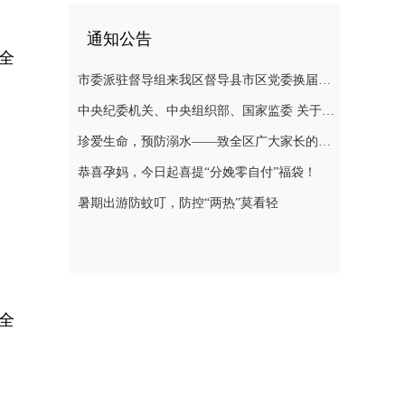
通知公告
全
市委派驻督导组来我区督导县市区党委换届选举风气
中央纪委机关、中央组织部、国家监委 关于换届纪律的“十个严禁”要求
珍爱生命，预防溺水——致全区广大家长的一封信
恭喜孕妈，今日起喜提“分娩零自付”福袋！
暑期出游防蚊叮，防控“两热”莫看轻
全