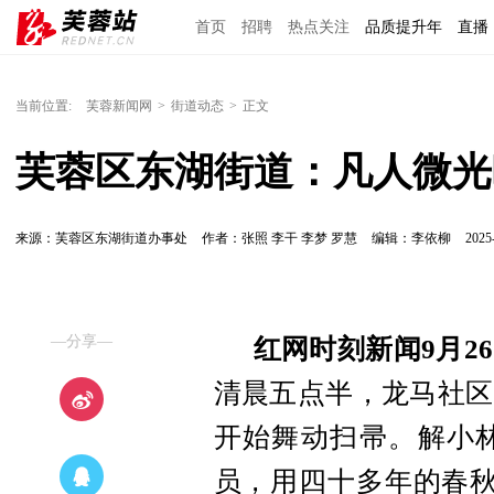
首页
招聘
热点关注
品质提升年
直播
当前位置:
芙蓉新闻网
>
街道动态
>
正文
芙蓉区东湖街道：凡人微光
来源：芙蓉区东湖街道办事处
作者：张照 李干 李梦 罗慧
编辑：李依柳
2025
—分享—
红网时刻新闻9月2
清晨五点半，龙马社区
开始舞动扫帚。解小林
员，用四十多年的春秋