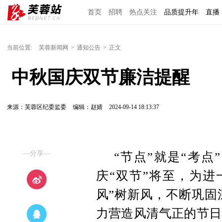
首页
招聘
热点关注
品质提升年
直播
当前位置:
芙蓉新闻网
>
通知公告
>
正文
 中秋国庆双节廉洁提醒
来源：芙蓉区纪委监委
编辑：赵婧
2024-09-14 18:13:37
—分享—
“节点”就是“考点
庆“双节”将至，为进
风”树新风，不断巩固
力营造风清气正的节日