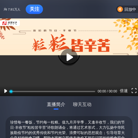
关注
回放中
7.91万
人
倍速
00:00 / 00:00
直播简介
聊天互动
珍惜每一餐饭，节约每一粒粮。值九月开学季，又逢丰收节，我们的节
日·丰收节“粒粒皆辛苦”诗歌朗诵会，将通过艺术形式，大力弘扬中华民
族勤俭节约的优秀传统和节约光荣、浪费可耻的思想观念；引导培育大